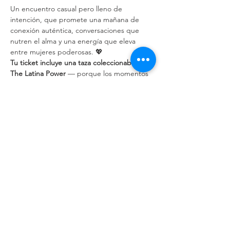
Un encuentro casual pero lleno de 
intención, que promete una mañana de 
conexión auténtica, conversaciones que 
nutren el alma y una energía que eleva 
entre mujeres poderosas. 💖
Tu ticket incluye una taza coleccionable de 
The Latina Power
 — porque los momentos 
especiales merecen recordarse. 
🎟️ 
Invita a una amiga y únete a esta 
experiencia.
#CafecitoPower
#LatinaPower
Share This Event
Email Contacto:
hola@thelatinapower.com