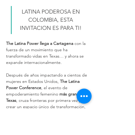
LATINA PODEROSA EN 
COLOMBIA, ESTA 
INVITACION ES PARA TI! 
The Latina Power llega a Cartagena
 con la 
fuerza de un movimiento que ha 
transformado vidas en Texas… y ahora se 
expande internacionalmente. 
Después de años impactando a cientos de 
mujeres en Estados Unidos, 
The Latina 
Power Conference
, el evento de 
empoderamiento femenino 
más grande de 
Texas
, cruza fronteras por primera vez para 
crear un espacio único de transformación, 
inspiración y conexión en el corazón del 
Caribe colombiano.
Agenda del evento: